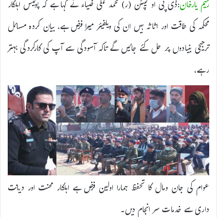
رحیم یارخان
:ڈی پی او کیپٹن (ر) محمد علی ضیاء نے کہا ہے کہ پولیس اہلکار
محکمہ کی طاقت اور اثاثہ ہیں ان کی ویلفیئر میرا فرض ہے، بیان کردہ مسائل
ترجیحی بنیادوں پر حل کئے جائیں گے تاکہ آسودگی سے آپ کی کارکردگی بہتر
رہے،
عوام کی جان ومال کا تحفظ ہمارا اولین فرض ہے اہلکار محنت اور دیانت
داری سے خدمات سر انجام دیں۔