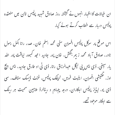
ان خیالات کا اظہار انہوں نے گزشتہ روز صادق شہید پولیس لائن میں منعقدہ
پولیس دربار سے خطاب کرتے ہوئے کیا،
اس موقع پر سرکل پولیس افسران سٹی محمد اسلم خان، صدر رانا اکمل رسول
نادر، صادق آباد محمد زبیر بنگش، خان پور جاوید امجد کمبوہ، لیاقت پور اللہ
یار سیٖفی، ڈی ایس پی لیگل عبدالرزاق رانا، ڈی ٹی او طارق جاوید، ایس ایچ
اوز، تفتیشی افسران، ایلیٹ فورس، ٹریفک پولیس، فرنٹ ڈیسک سٹاف، سی
ڈی یو، لیڈیز پولیس اہلکاران، درجہ چہارم و ریٹائرڈ ملازمین سمیت ہر رینک
سے اہلکار موجود تھے،