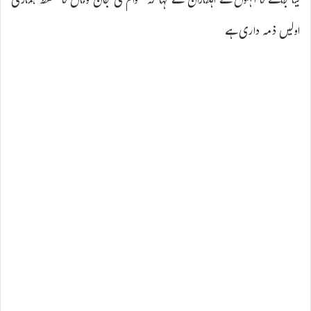
لیا جائے گا انہوں نے اہلکاران سے کہا کہ عوام کی جان ومال کا تحفظ ہماری
اولیں ذمہ داری ہے