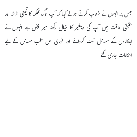
جس پر انہوں نے خطاب کرتے ہوئے کہا کہ آپ لوگ محکمہ کا قیمتی اثاثہ اور
حقیقی طاقت ہیں آپ کی ویلفئیر کا خیال رکھنا میرا فرض ہے انہوں نے
اہلکاروں کے مسائل نوٹ کروائے اور فوری حل طلب مسائل کے لیے
احکامات جاری کئے