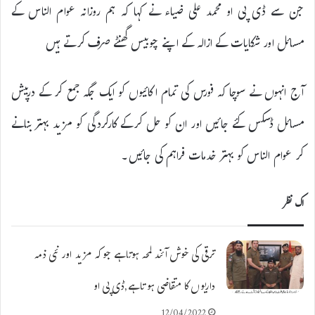
جن سے ڈی پی او محمد علی ضیاء نے کہا کہ ہم روزانہ عوام الناس کے
مسائل اور شکایات کے ازالہ کے اپنے چوبیس گھنٹے صرف کرتے ہیں
آج انہوں نے سوچا کہ فورس کی تمام اکائیوں کو ایک جگہ جمع کر کے درپیش
مسائل ڈسکس کئے جائیں اور ان کو حل کرکے کارکردگی کو مزید بہتر بنانے
کر عوام الناس کو بہتر خدمات فراہم کی جائیں۔
اک نظر
ترقی کی خوش آئند لمحہ ہوتا ہے جو کہ مزید اور نئی ذمہ
داریوں کا متقاضی ہو تا ہے,ڈی پی او
12/04/2022