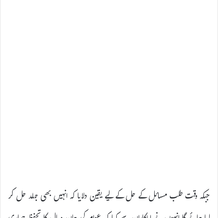
جبکہ وقت طلب مسائل کے حل کے لیے یقین دلایا کہ انہیں بھی جلد حل کر