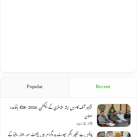
Popular
Recent
چیمبر آف کامرس اینڈ انڈسٹری کے الیکشن 2026-28کا باقاعدہ
اعلان
3 ہفتے ago
پولیس بے نظیر انکم سپورٹ پروگرام میں ایجنٹ اور بھتہ مافیا کے