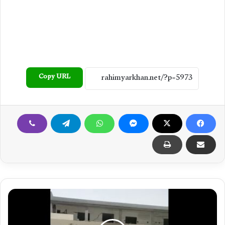
Copy URL
خ
و
ا