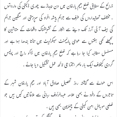
ذرائع کے مطابق ضلع رحیم یارخان میں دن دیہاڑے چوری ڈکیتی کی وارداتوں
، مختلف تھانیداروں کی طرف سے جرائم پیشہ افراد کی سرپرستی اور سنگین جرائم
کی ایف آئی آرز تک دینے سے انکار کے تشویشناک واقعات کے متاثرین کا
پچھلے کئی ہفتوں سے عوامی پارلیمنٹ سیکرٹریٹ میں تانتا بندھا ہوا ہے اور
مسلسل مطالبہ کیا جا رہا ہے کہ ضلع رحیم یارخان میں ڈاکو راج اور پولیس
گردی کیخلاف ایک بار پھر اجتماعی لائحہ عمل تشکیل دیا جائے ،
اس حوالے سے گذشتہ روز تحصیل صادق آباد اور رحیم یارخان شہر کے
تاجروں کے وفود نے بھی علامہ عبدالرئوف ربانی سے ملاقاتیں کیں ہیں جو
ضلعی موبائل امن کمیٹی کے چیئرمین بھی ہیں ،