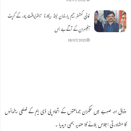
06/09/2022
ڈپٹی کمشنر رحیم یارخان لینڈ ریکارڈ سینٹرلیاقت پور کے کرپٹ
آفیسران کے آگے بے بس
18/07/2021
وفاق اور صوبے میں حکمران جماعتوں کے اتحاد پی ڈی ایم کے ضلعی رہنمائوں
کا مشاورتی اجلاس بلانے کا عندیہ بھی دیدیا ۔