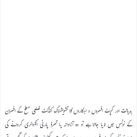
بدیانت اور کرپٹ افسروں و اہکاروں کا تشویشناک کنڈکٹ ضلعی سطح کے افسران
کے نوٹس میں لایا جاتا ہے تو وہ آزادانہ یا تھرڈ پارٹی انکوائری کروانے کی