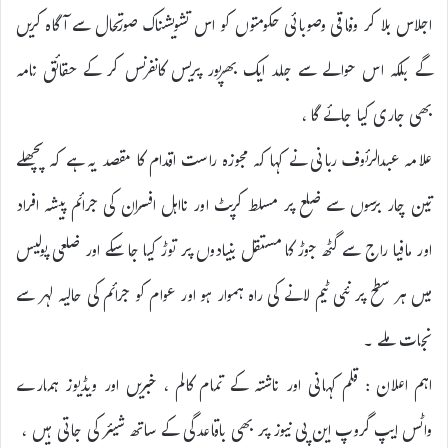
اجلاس بلا کر وفاقی وصوبائی حکومتوں کو اس تشویشناک صورتحال سے آگاہ کریں
گے بلکہ اس حوالے سے جلد ایک بھرپور پریس کانفرنس کر کے حقائق نامہ
بھی جاری کیا جائے گا ،
علامہ عبدالرئوف ربانی نے کہا کہ مجوزہ راست اقدام کا مقصد یہ ہے کہ پچھلے
تین چار برسوں سے ضلع پر مسلط کرپٹ اور نااہل افسران کی جرائم پیشہ افراد
اور مافیا راج سے گٹھ جوڑ کا مستقل بنیادوں پر توڑ کیا جا سکے اور ضلعی پولیس
میں ہر سطح پر نئی ٹیم لانے کی راہ ہموار ہو اور عوام کو جرائم کی حالیہ لہر سے
نجات ملے ۔
اہم اعلان : قلم کہانی اور ناشتہ کے تمام کالم ، خبریں اور ویڈیوز ہمارے
واٹس ایپ گروپ این پی نیوز پر بھی باقاعدگی کے ساتھ شیئر کی جاتی ہیں ،