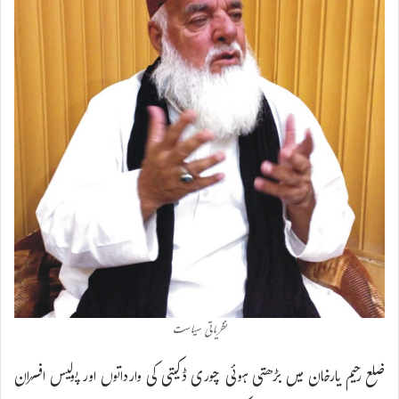
نظریاتی سیاست
ضلع رحیم یارخان میں بڑھتی ہوئی چوری ڈکیتی کی وارداتوں اور پولیس افسران