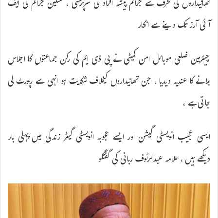
تھانیداروں کی طرف سے جرائم پیشہ افراد کی سرپرستی ، سنگین جرائم کی ایف
آئی آرز تک دینے سے انکار
چیئرمین ضلعی موبائل امن کمیٹی نے پی ڈی ایم کی رکن جماعتوں کا اجلاس
بلانے کا عندیہ دیدیا ، جن تھانیداروں کیخلاف شکایت ہو انہی سے رپورٹ لی
جاتی ہے ،
ایسی عجیب انویسٹی گیشن اور ایسے عجوبہ انویسٹی گیٹر زندگی میں پہلی بار
دیکھے ہیں ، علامہ عبدالرئوف ربانی کی گفتگو