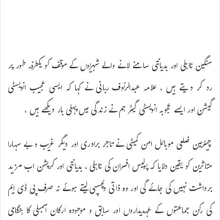
سنگین نااہلی اور بدیانتی سامنے لانے والے شہریوں کے موقف کو یکطرفہ طور پر
رد کر دیتے ہیں ، علامہ عبدالرئوف ربانی نے کہا کہ ایسی عجیب انویسٹی
گیشن اور ایسے عجوبہ انویسٹی گیٹر ہم نے زندگی میں پہلی بار دیکھے ہیں ،
چیئرمین ضلعی موبائل امن کمیٹی نے تاجر برادری اور دیگر غریب و بے سہارا
متاثرین کو یقین دلایا کہ پولیس افسران کی نااہلی ، بدیانتی اور کرپشن اب مزید
برداشت نہیں کی جائے گی اور وہ ذاتی دلچسپی لیتے ہوئے نہ صرف پی ڈی ایم
کی رکن جماعتوں کے عہدیداروں اور سابق و موجودہ ارکان اسمبلی کا ہنگامی