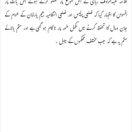
علامہ عبدالرئوف ربانی نے اس موقع پر گفتگو کرتے ہوئے اس بات پر
افسوس کا اظہار کیا کہ ضلعی پولیس اور ضلعی انتظامیہ رحیم یارخان کے عوام کے
جان ومال کا تحفظ کرنے میں مکمل طور پر ناکام ہو گئی ہے اور ستم بالائے
ستم یہ ہے کہ جب مختلف محکموں کے نااہل ،