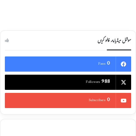
سوشل میڈیا پر فالو کریں
0
Fans
988
Followers
0
Subscribers