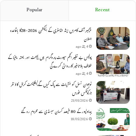
Popular
Recent
چیمبر آف کامرس اینڈ انڈسٹری کے الیکشن 2026-28کا باقاعدہ
اعلان
4 ہفتے ago
پولیس بے نظیر انکم سپورٹ پروگرام میں ایجنٹ اور بھتہ مافیا کے
خلاف بلاتاخیر کارروائی کرے گی
4 ہفتے ago
نوجوان نسل کو منشیات سے پاک کریں گے،لیفٹیننٹ کرنل کاؤنٹر
نارکوٹکس فورس
21/05/2026
بہاولپور کے 80 فیصد کسان سبسڈی سے محروم رہ گئے
18/05/2026