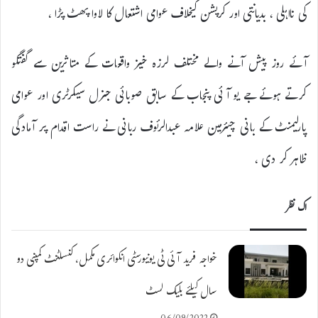
کی نااہلی ، بدیانتی اور کرپشن کیخلاف عوامی اشتعال کا لاوا پھٹ پڑا ،
آئے روز پیش آنے والے مختلف لرزہ خیز واقعات کے متاثرین سے گفتگو
کرتے ہوئے جے یو آئی پنجاب کے سابق صوبائی جنرل سیکرٹری اور عوامی
پارلیمنٹ کے بانی چیئرمین علامہ عبدالرئوف ربانی نے راست اقدام پر آمادگی
ظاہر کر دی ،
اک نظر
خواجہ فرید آئی ٹی یونیورسٹی انکوائری مکمل، کنسلٹنٹ کمپنی دو
سال کیلئے بلیک لسٹ