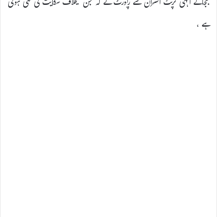
بجائے اُنہی کرپٹ افسران سے رپورٹ لے کہ جن کیخلاف شکایت کی گئی ہوتی
ہے ،