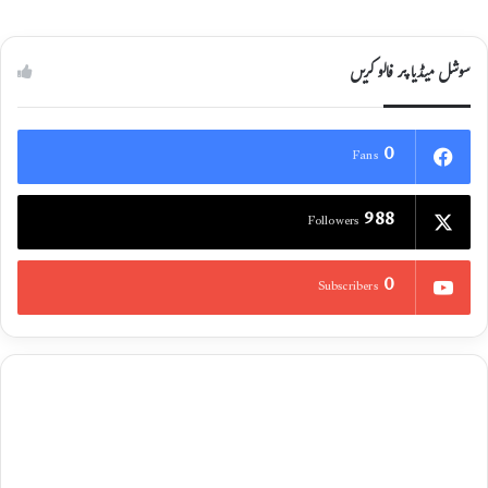
سوشل میڈیا پر فالو کریں
0
Fans
988
Followers
0
Subscribers