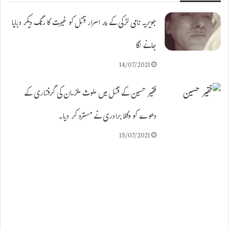
جویریہ نامی لڑکی کے پر اسرار قتل کو غیرت کا رنگ دیکر دبایا
جانے لگا
14/07/2021
فقیر حسین کے قتل میں ملوث ملزمان کی گرفتاری کے
دعوے کو وکلا برادری نے مسترد کر دیا۔
15/07/2021