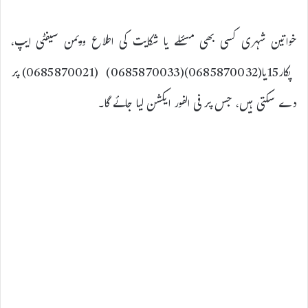
خواتین شہری کسی بھی مسئلے یا شکایت کی اطلاع وویمن سیفٹی ایپ،
پکار15یا(0685870032)(
0685870033) (0685870021) پر
دے سکتی ہیں، جس پر فی الفور ایکشن لیا جائے گا۔