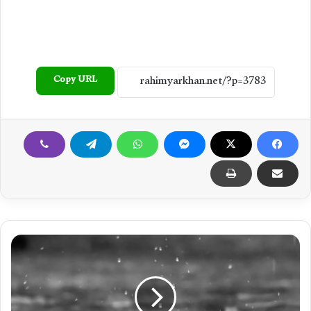
Copy URL
ب
ہ
ا
و
ل