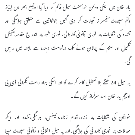
یار خان میں اینٹی وویمن حراسمنٹ سیل قائم کر دیا گیا اورضلع بھر میں لیڈیز
وکٹم سپورٹ آفیسر ز تعینات کر دی گئیں جوخواتین سے متعلق ہراسگی اور
تشدد کی شکایات پر فوری قانونی کاروائی، فوری طور پر اندراج مقدمہ،تفتیش
تکمیل اور ملزم کے چالان ہونے تک درخواست دہندہ سے رابطہ میں رہیں
گی۔
یہ سیل 24 گھنٹے بلا تعطیل کام کرے گا اور اسکی براہ راست نگرانی ڈی پی
اورحیم یار خان اسد سرفراز کریں گے۔
خواتین کی شکایات پر زناء،اقدام زناء،وائیلنس، ہراسگی،تشدد اور دیگر
معاملات پر فوری کاروائی کی جائیگی۔اور یہ سیل اخلاقی و قانونی سپورٹ مہیا