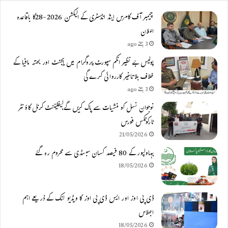
چیمبر آف کامرس اینڈ انڈسٹری کے الیکشن 2026-28کا باقاعدہ
اعلان
3 ہفتے ago
پولیس بے نظیر انکم سپورٹ پروگرام میں ایجنٹ اور بھتہ مافیا کے
خلاف بلاتاخیر کارروائی کرے گی
3 ہفتے ago
نوجوان نسل کو منشیات سے پاک کریں گے،لیفٹیننٹ کرنل کاؤنٹر
نارکوٹکس فورس
21/05/2026
بہاولپور کے 80 فیصد کسان سبسڈی سے محروم رہ گئے
18/05/2026
ڈی پی اوز اور ایس ڈی پی اوز کا ویڈیو لنک کے ذریعے اہم
اجلاس
18/05/2026