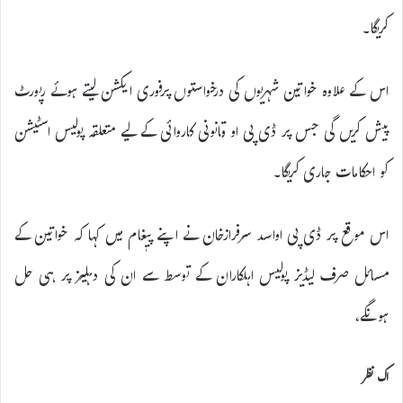
کریگا۔
اس کے علاوہ خواتین شہریوں کی درخواستوں پرفوری ایکشن لیتے ہوئے رپورٹ
پیش کریں گی جس پر ڈی پی او قانونی کاروائی کے لیے متعلقہ پولیس اسٹیشن
کو احکامات جاری کریگا۔
اس موقع پر ڈی پی اواسد سرفرازخان نے اپنے پیٖغام میں کہا کہ خواتین کے
مسائل صرف لیڈیز پولیس اہلکاران کے توسط سے ان کی دہلیز پر ہی حل
ہونگے،
اک نظر