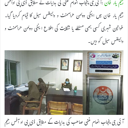
رحیم یار خان
:آئی جی پنجاب انعام غنی کی ہدایات کے مطابق ڈی پی اوآفس
رحیم یار خان میں اینٹی وویمن حراسمنٹ و وائیلنس سیل کا قیام کردیا گیا۔
خواتین شہری کسی بھی مسئلے یا شکایت کی اطلاع ا ینٹی وویمن حراسمنٹ و
وائیلنس سیل کو دیں۔
آئی جی پنجاب انعام غنی صاحب کی ہدایات کے مطابق ڈی پی او آفس رحیم