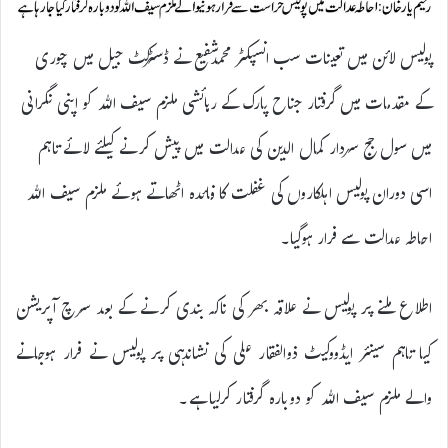
پولیس لائن میں تعینات سب انسپکٹر محمدشفیع نے ڈسٹرکٹ جیل میں چوری
کے مقدمات میں گرفتار جناح پارک کے رہائشی ملزم سیف اللہ کو اپنی نگرانی
میں سول جج سردار کمال الدین کی عدالت میں پیش کرنے کیلئے لائے تاہم
اسی دوران پولیس اہلکاروں کی غفلت کا فائدہ اٹھاتے ہوئے ملزم سیف اللہ
احاطہ عدالت سے فرار ہوگیا۔
اطلاع ملنے پر پولیس نے علاقہ بھر کی ناکہ بندی کرنے کے بعد سرچ آپریشن
کیا تاہم سینئر ایڈووکیٹ ذوالفقار علی کی نشاندہی پر پولیس نے فرار ہوجانے
والے ملزم سیف اللہ کو دوبارہ گرفتار کرلیا ہے۔