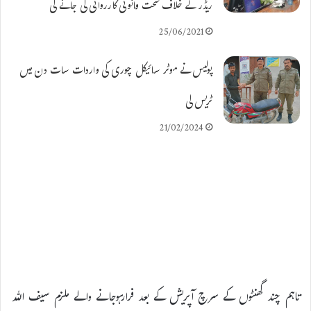
ریڈر کے خلاف سخت قانونی کارروائی کی جائے گی
25/06/2021
پولیس نے موٹر سائیکل چوری کی واردات سات دن میں
ٹریس لی
21/02/2024
تاہم چند گھنٹوں کے سرچ آپریش کے بعد فرارہوجانے والے ملزم سیف اللہ