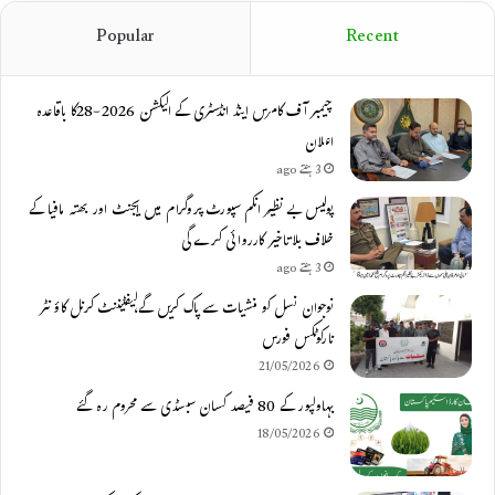
Popular
Recent
چیمبر آف کامرس اینڈ انڈسٹری کے الیکشن 2026-28کا باقاعدہ
اعلان
3 ہفتے ago
پولیس بے نظیر انکم سپورٹ پروگرام میں ایجنٹ اور بھتہ مافیا کے
خلاف بلاتاخیر کارروائی کرے گی
3 ہفتے ago
نوجوان نسل کو منشیات سے پاک کریں گے،لیفٹیننٹ کرنل کاؤنٹر
نارکوٹکس فورس
21/05/2026
بہاولپور کے 80 فیصد کسان سبسڈی سے محروم رہ گئے
18/05/2026