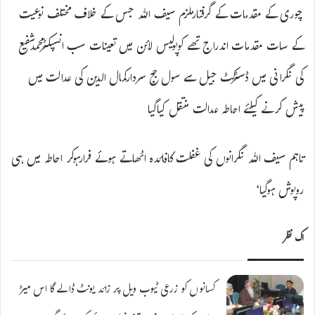
چوری کے مقدمات کے گرفتارملزم سیف اللہ جس کے خلاف مختلف نوعیت
کے سات مقدمات اندراج تھے کوپولیس لائن میں تعینات سب انسپکٹرمحمدشفیع
کی نگرانی میں ڈسٹرکٹ جیل سے سول جج سردارکمال الدین کی عدالت میں
پیش کرنے کیلئے احاطہ عدالت منتقل کیاگیا
تاہم سیف اللہ نگرانوں کی غفلت کافائدہ اٹھاتے ہوئے فرارہوکر احاطہ میں ہی
روپوش ہوگیا‘
اک نظر
کسانوں کو زرعی ٹیوب ویل پر زائد یونٹ ڈالے گا اس میڑ