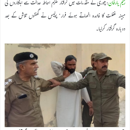
رحیم یارخان
:چوری کے مقدمات میں گرفتار ملزم احاطہ عدالت سے اہلکاروں کی
مبینہ غفلت کا فائدہ اٹھاتے ہوئے فرار‘ پولیس نے گھنٹوں تلاش کے بعد
دوبارہ گرفتار کرلیا۔