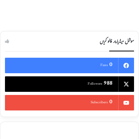
سوشل میڈیا پر فالو کریں
0
Fans
988
Followers
0
Subscribers