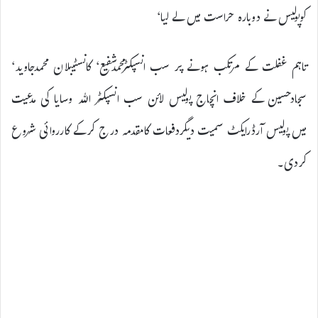
کوپولیس نے دوبارہ حراست میں لے لیا‘
تاہم غفلت کے مرتکب ہونے پر سب انسپکٹرمحمدشفیع‘ کانسٹیبلان محمدجاوید‘
سجادحسین کے خلاف انچاج پولیس لائن سب انسپکٹر اللہ وسایا کی مدعیت
میں پولیس آرڈرایکٹ سمیت دیگردفعات کامقدمہ درج کرکے کارروائی شروع
کردی۔