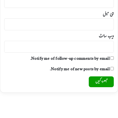
م
و
ق
ای میل
ع
پ
ر
ا
ویب‌ سائٹ
ی
ث
ا
ل
Notify me of follow-up comments by email.
ث
و
Notify me of new posts by email.
ا
ب
ک
ے
ل
ی
ے
ت
ق