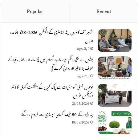
Popular
Recent
چیمبر آف کامرس اینڈ انڈسٹری کے الیکشن 2026-28کا باقاعدہ
اعلان
3 ہفتے ago
پولیس بے نظیر انکم سپورٹ پروگرام میں ایجنٹ اور بھتہ مافیا کے
خلاف بلاتاخیر کارروائی کرے گی
3 ہفتے ago
نوجوان نسل کو منشیات سے پاک کریں گے،لیفٹیننٹ کرنل کاؤنٹر
نارکوٹکس فورس
21/05/2026
بہاولپور کے 80 فیصد کسان سبسڈی سے محروم رہ گئے
18/05/2026