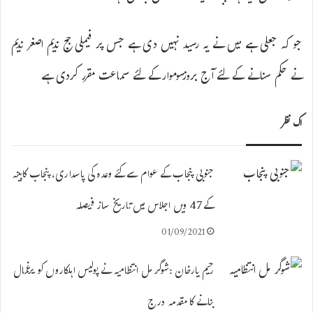
جو کہ جعلی ہے میں نے یہ رسید نہیں دی ہے جس پر فیملی جج ندیم اصغر ندیم
نے حکم سنانے کے لئے آج بروزسوموارکے لئے سماعت مقرر کردی ہے
اک نظر
جنوبی پنجاب کے عوام سے کئے وعدہ کی پاسداری، پنجاب کابینہ
کے 47 ویں اجلاس میں تاریخ ساز فیصلہ
01/09/2021
رحیم یارخان :شوگر مل انتظامیہ نے پولیس اہلکاروں کو یرغمال
بنانے کا مقدمہ درج