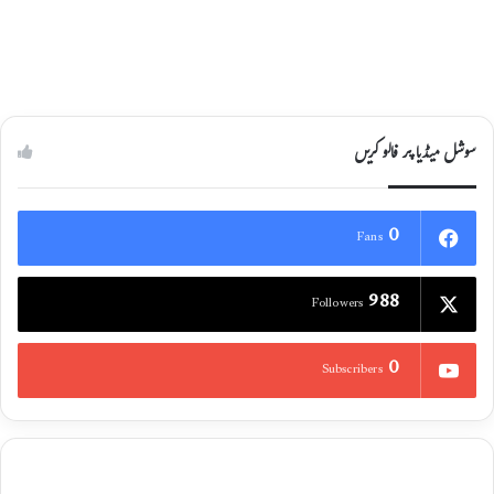
سوشل میڈیا پر فالو کریں
0
Fans
988
Followers
0
Subscribers