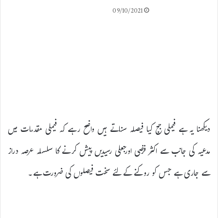
09/10/2021
دیکھنا یہ ہے فیملی جج کیا فیصلہ سناتے ہیں واضح رہے کہ فیملی مقدمات میں
مدعیہ کی جانب سے اکثر فرضی اورجعلی رسیدیں پیش کرنے کا سلسلہ عرصہ دراز
سے جاری ہے جس کو روکنے کے لئے سخت فیصلوں کی ضرورت ہے۔