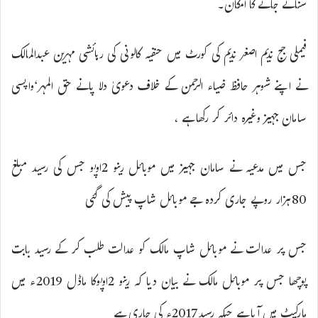
سنائے جانے کا امکان۔
فیملی جج ندیم اصغر ندیم کی کورٹ میں حنفیہ کالونی کی رہائشی مہرین عبدالمالک
نے اپنے شوہر حافظ ضیاء الرحمن کے خلاف دعویٰ دلا پانے حق المہر‘واپسی
سامان جہیز وغیرہ دائر کر رکھا ہے ،
جس میں مدعیہ نے سامان جہیز میں موبائل رینو 2اوپو جس کی رسید مبلغ
80ہزار روپے جاری کردہ جے موبائل شاپ پیش کی گئی
جس پر عدالت نے موبائل شاپ مالک کو عدالت طلب کر کے رسید بابت
پوچھا جس پر موبائل مالک نے بیان دیا کہ رینو 2اوپوکا ماڈل 2019ء میں
مارکیٹ میں آیا ہے جبکہ رسید2017ء کی جاری ہے