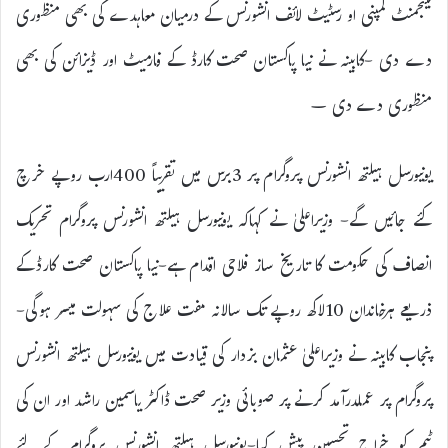
مینجمنٹ کمپنی او رسٹیٹ لائف انشورنس کے درمیان معاہدے کی بھی منظوری
دے دی -کابینہ نے نیا پاکستان صحت کارڈ کے فارمیٹ اور ڈیزائن کی بھی
منظوری دے دی –
یونیورسل ہیلتھ انشورنس پروگرام پر 3برس میں تقریباً 400ارب روپے خرچ
کئے جائیں گے- وزیراعلیٰ نے کہاکہ یونیورسل ہیلتھ انشورنس پروگرام تحریک
انصاف کی حکومت کا تاریخ ساز فلاحی اقدام ہے-نیا پاکستان صحت کارڈکے
ذریعے ہرخاندان 10لاکھ روپے تک سالانہ مفت علاج کی سہولت میسر ہوگی-
پنجاب کابینہ نے وزیراعلیٰ عثمان بزدار کی قیادت میں یونیورسل ہیلتھ انشورنس
پروگرام پر عملدرآمد کرنے پر صوبائی وزیر صحت ڈاکٹر یاسمین راشد اور ان کی