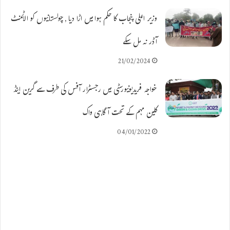
وزیر اعلی پنجاب کا حکم ہوا میں اڑا دیا ,چولستانیوں کو الاٹمنٹ
آڈر نہ مل سکے
21/02/2024
خواجہ فریدیونیورسٹی میں رجسٹرار آفس کی طرف سے گرین اینڈ
کلین مہم کے تحت آگاہی واک
04/01/2022