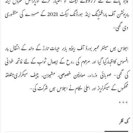
قابو پانے کے لئے 1977کے ایکٹ کو اختیار کرنے اورپرائس کنٹرول اینڈ
پریونشن آف پرافٹٹرینگ اینڈ ہورڈنگ ایکٹ 2021 کے مسودے کی منظوری
دی گئی-
اجلاس میں سینئر ممبر بورڈ آف ریونیو بابر حیات تارڑ کے والد کے انتقال پر
افسوس کااظہارکیا گیا اور مرحوم کی روح کے ایصال ثواب کے لئے فاتحہ خوانی
کی گئی- صوبائی وزراء، معاونین خصوصی، مشیران، چیف سیکرٹری،متعلقہ
محکموں کے سیکرٹریز اور اعلیٰ حکام نے اجلاس میں شرکت کی-
٭٭٭
اک نظر