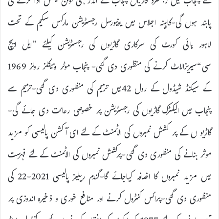
سے پنجاب میں رجسٹرڈ گاڑیاں پنجاب کے اندر ہی ٹوکن ٹیکس ادا کرنے کی
پابند ہوں گی-کابینہ اجلاس میں یونیورسل رجسٹریشن مارکس سکیم کے تحت
لاہور ہائی کورٹ کی سرکاری گاڑیوں کی رجسٹریشن کیلئے ”ایل ایچ
سی“سیریزالاٹ کرنے کی منظوری دی گئی- پنجاب موٹر وہیکلز رولز 1969
کے سیکنڈ شیڈول کے رول 42میں ترمیم کی منظوری دی گئی-ترمیم سے
پنجاب میں الیکٹرک گاڑیوں کی رجسٹریشن پر خصوصی رعائت دی جائے گی-
گاڑیو ں کے پر کشش نمبروں کی الاٹمنٹ کے لئے ای آکشن پالیسی کو مزید
موثر بنانے کی منظوری دی گئی-پرکشش نمبروں کی الاٹمنٹ کے لئے فہرست
میں مزید نمبروں کا اضافہ کیاجائے گا-گندم ریلیز پالیسی 2021-22 کی
منظوری دی گئی-پرائس کنٹرول کرنے اور منافع خوری و ذخیرہ اندوزی پر