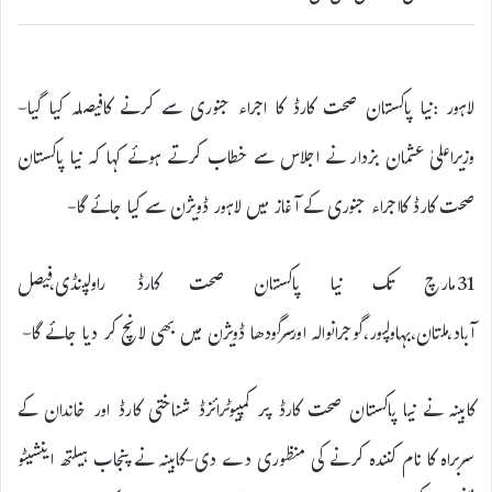
لاہور :نیا پاکستان صحت کارڈ کا اجراء جنوری سے کرنے کافیصلہ کیا گیا-
وزیراعلیٰ عثمان بزدار نے اجلاس سے خطاب کرتے ہوئے کہا کہ نیا پاکستان
صحت کارڈ کااجراء جنوری کے آغاز میں لاہور ڈویژن سے کیا جائے گا-
31مارچ تک نیا پاکستان صحت کارڈ راولپنڈی،فیصل
آباد،ملتان،بہاولپور،گوجرانوالہ اورسرگودھا ڈویژن میں بھی لانچ کر دیا جائے گا-
کابینہ نے نیا پاکستان صحت کارڈ پر کمپیوٹرائزڈ شناختی کارڈ اور خاندان کے
سربراہ کا نام کنندہ کرنے کی منظوری دے دی-کابینہ نے پنجاب ہیلتھ اینشیٹو