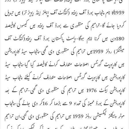
گئی-ویسٹ پاکستان بورڈ آف ریونیو(کنڈکٹ آف اپیلز اینڈ ریویزنز) رولز
1959کا نام پنجاب بورڈ آف ریونیو (کنڈکٹ آف اپیلز اینڈ ریویزنز) میں تبدیل
کردیا جائے گا-ترامیم کی منظوری سے بورڈ آف ریونیو میں کیسوں کافیصلہ
180دن میں کرنا لازم ہوگا-ویسٹ پاکستان بورڈ آف ریونیو(کنڈکٹ آف
میٹنگز) رولز 1959میں ترامیم کی منظوری دی گئی-پنجاب سیڈ کارپوریشن
میں کارپوریٹ گورننس اصلاحات متعارف کرانے کافیصلہ کیا گیا-پنجاب سیڈ
کارپوریشن میں کارپوریٹ گورننس اصلاحات متعارف کرانے کیلئے پنجاب سیڈ
کارپوریشن ایکٹ 1976 میں ترامیم کی منظوری دی گئی-ترامیم کے بعد
کارپوریشن کے بورڈ ممبرز کی تعداد 9 سے بڑھا کر 16کر دی جائے گی-پنجاب
موٹر وہیکلز ٹیکسیشن رولز 1959 میں ترامیم کی منظوری دی گئی،ان ترامیم