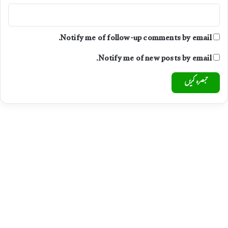
ٹ
ع
س
ل
م
ا
Notify me of follow-up comments by email.
ء
ک
Notify me of new posts by email.
و
ن
س
ل