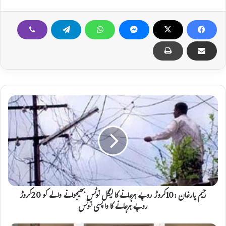
ر
ح
ی
م
ی
ا
ر
خ
ا
ن
رحیم یارخان :10کروڑ روپے ہرجانے کا لیگل نوٹس بھیجوانے والے کو 20کروڑ
:
روپے ہرجانے کا واپسی نوٹس
1