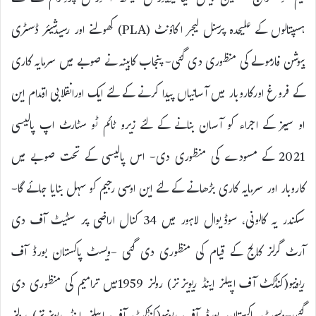
ٹیم کو خراج تحسین پیش کیا-یونیورسل ہیلتھ انشورنس پروگرام کے لئے
ہسپتالوں کے علیحدہ پرسنل لیجر اکاؤنٹ (PLA) کھولنے اور رسیدشیئر ڈسٹری
بیوشن فارمولے کی منظوری دی گئی- پنجاب کابینہ نے صوبے میں سرمایہ کاری
کے فروغ اورکاروبار میں آسانیاں پیدا کرنے کے لئے ایک اورانقلابی اقدام این
او سیز کے اجراء کو آسان بنانے کے لئے زیرو ٹائم ٹو سٹارٹ اپ پالیسی
2021 کے مسودے کی منظوری دی- اس پالیسی کے تحت صوبے میں
کاروبار اور سرمایہ کاری بڑھانے کے لئے این اوسی رجیم کو سہل بنایا جائے گا-
سکندر یہ کالونی، سوڈیوال لاہور میں 34 کنال اراضی پر سٹیٹ آف دی
آرٹ گرلز کالج کے قیام کی منظوری دی گئی -ویسٹ پاکستان بورڈ آف
ریونیو(کنڈکٹ آف اپیلز اینڈ ریویزنز) رولز 1959میں ترامیم کی منظوری دی