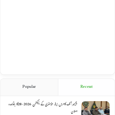
Popular
Recent
چیمبر آف کامرس اینڈ انڈسٹری کے الیکشن 2026-28کا باقاعدہ
اعلان