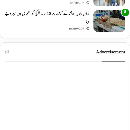
05/10/2021
رحیم یارخان :رشتہ کے تنازعہ پر 15 سالہ لڑکی کو مٹھائی میں زہر دیے
دیا
06/09/2021
Advertisement