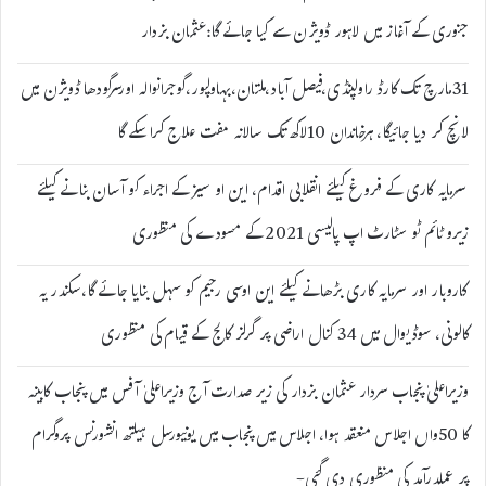
جنوری کے آغاز میں لاہور ڈویژن سے کیا جائے گا:عثمان بزدار
31مارچ تک کارڈ راولپنڈی،فیصل آباد،ملتان،بہاولپور،گوجرانوالہ اورسرگودھا ڈویژن میں
لانچ کر دیا جائیگا، ہرخاندان 10لاکھ تک سالانہ مفت علاج کرا سکے گا
سرمایہ کاری کے فروغ کیلئے انقلابی اقدام، این او سیز کے اجراء کو آسان بنانے کیلئے
زیرو ٹائم ٹو سٹارٹ اپ پالیسی 2021 کے مسودے کی منظوری
کاروبار اور سرمایہ کاری بڑھانے کیلئے این اوسی رجیم کو سہل بنایا جائے گا،سکندر یہ
کالونی، سوڈیوال میں 34 کنال اراضی پر گرلز کالج کے قیام کی منظوری
وزیراعلیٰ پنجاب سردار عثمان بزدار کی زیر صدارت آج وزیراعلیٰ آفس میں پنجاب کابینہ
کا 50واں اجلاس منعقد ہوا، اجلاس میں پنجاب میں یونیورسل ہیلتھ انشورنس پروگرام
پر عملدرآمد کی منظوری دی گئی-