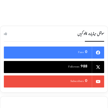
سوشل میڈیا پر فالو کریں
0
Fans
988
Followers
0
Subscribers