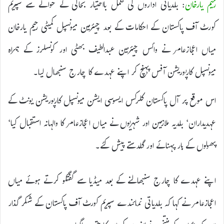
رحیم یارخان
: بلدیاتی اداروں کی مکمل بااختیار بحالی کے حوالے سے سپریم
کورٹ آف پاکستان کے احکامات کے بعد چیئرمین میونسپل کمیٹی رحیم یارخان
میاں اعجازعامر نے وائس چیئرمین عبدالطیف بھٹی اور کونسلرز کے ہمراہ
میونسپل کارپوریشن آفس پہنچ کر اپنے عہدے کا چارج سنبھال لیا۔
اس موقع پر آل پاکستان کلرکس ایسوسی ایشن میونسپل کارپوریشن یونٹ کے
عہدیداران‘ بلدیہ ملازمین اور شہریوں نے میاں اعجازعامر کا والہانہ استقبال کیا‘
پھولوں کے ہار پہنائے اور گلدستے پیش کئے۔
اپنے عہدے کا چارج سنبھالنے کے بعد میڈیا سے گفتگو کرتے ہوئے میاں
اعجازعامر نے کہا کہ بلدیاتی نمائندے سپریم کورٹ آف پاکستان کے شکر گذار