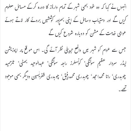
انہوں نے کہا کہ وہ خود بھی شہر کے تمام وارڈز کا دورہ کرکے مسائل معلوم
کریں گے اور دستیاب وسائل کے اپنی بھرپور کوششیں بروئے کار لاتے ہوئے
عوامی خدمت کے مشن کو دوبارہ شروع کریں گے
جس سے عوام کو شہر میں واضح تبدیلی نظر آئے گی۔ اس موقع پر اپوزیشن
لیڈر سردار عظیم سولنگی‘ کونسلرز راجہ سولنگی‘ عبدالوحید بھٹی‘ عمرحمید
چوہدری‘ رانا محمدامجد‘ چوہدری محمدرفیق‘ چوہدری ظفریٰسین ودیگر بھی موجود
تھے۔