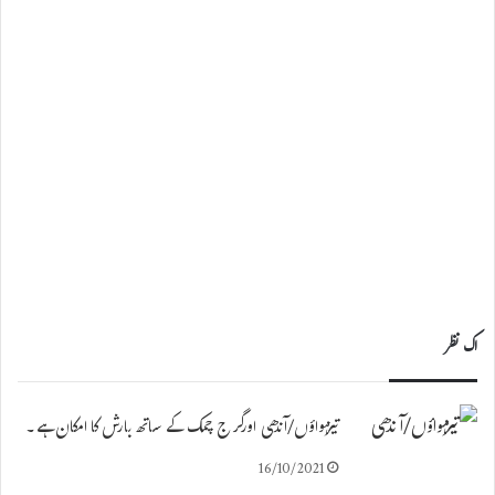
اک نظر
تیزہواؤں/آندھی اورگرج چمک کے ساتھ بارش کا امکان ہے۔
16/10/2021