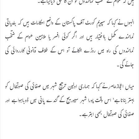
ہیں کہ عوام کے منتخب نمائندوں کو ان کا حق دیاگیا ہے۔
انہوں نے کہا کہ سپریم کورٹ آف پاکستان کے واضح احکامات ہیں کہ بلدیاتی
نمائندے مکمل بااختیار ہیں اور اگر کوئی افسر یا ملازمین عوام کے منتخب
نمائندوں کی راہ میں روڑے اٹکائے تو اس کے خلاف قانونی کارروائی کی
جائے گی۔
میاں اعجازعامر نے کہا کہ ہماری اولین ترجیح شہر میں صفائی کی صورتحال کو
بہتر بنانا ہے‘ اس وقت پورا شہر سیوریج کے گندے پانی میں ڈوباہوا ہے اور
صفائی کی صورتحال بھی ابتر ہے۔