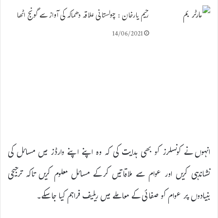
رحیم یارخان : چولستانی علاقہ دھماکہ کی آواز سے گونج اٹھا
14/06/2021
انہوں نے کونسلرز کو بھی ہدایت کی کہ وہ اپنے اپنے وارڈز میں مسائل کی
نشاندہی کریں اور عوام سے ملاقاتیں کرکے مسائل معلوم کریں تاکہ ترجیحی
بنیادوں پر عوام کو صفائی کے معاملے میں ریلیف فراہم کیا جاسکے۔