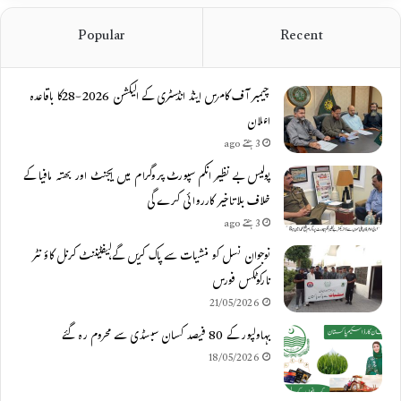
Popular
Recent
چیمبر آف کامرس اینڈ انڈسٹری کے الیکشن 2026-28کا باقاعدہ
اعلان
3 ہفتے ago
پولیس بے نظیر انکم سپورٹ پروگرام میں ایجنٹ اور بھتہ مافیا کے
خلاف بلاتاخیر کارروائی کرے گی
3 ہفتے ago
نوجوان نسل کو منشیات سے پاک کریں گے،لیفٹیننٹ کرنل کاؤنٹر
نارکوٹکس فورس
21/05/2026
بہاولپور کے 80 فیصد کسان سبسڈی سے محروم رہ گئے
18/05/2026