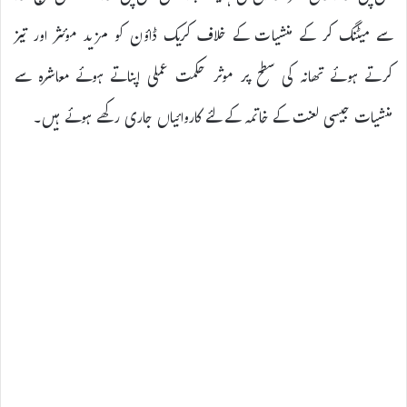
سے میٹنگ کر کے منشیات کے خلاف کریک ڈاؤن کو مزید موئثر اور تیز
کرتے ہوئے تھانہ کی سطح پر موثر حکمت عملی اپناتے ہوئے معاشرہ سے
منشیات جیسی لعنت کے خاتمہ کے لئے کاروائیاں جاری رکھے ہوئے ہیں۔