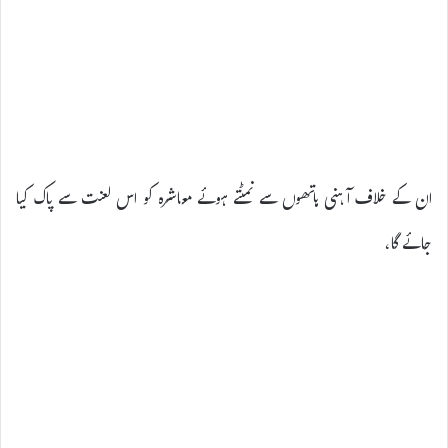
ان کے خلاف آہنی ہاتھوں سے نمٹتے ہوئے معاشرہ کو اس لعنت سے پاک کیا
جائے گا،