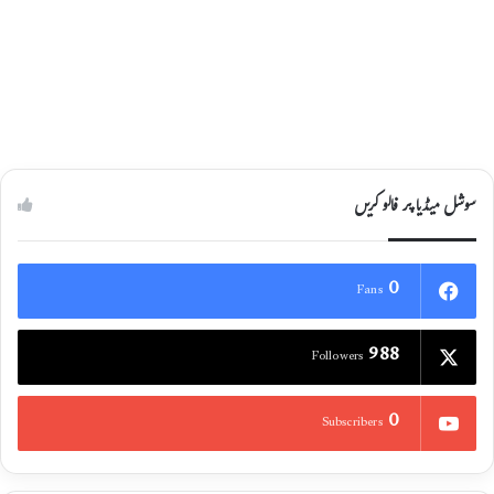
سوشل میڈیا پر فالو کریں
0
Fans
988
Followers
0
Subscribers