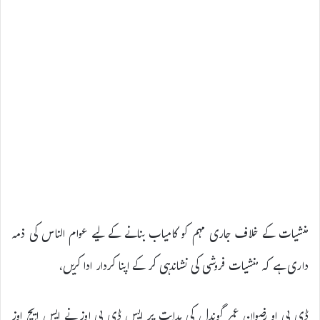
منشیات کے خلاف جاری مہم کو کامیاب بنانے کے لیے عوام الناس کی ذمہ
داری ہے کہ منشیات فروشی کی نشاندہی کر کے اپنا کردار ادا کریں،
ڈی پی او رضوان عمر گوندل کی ہدایت پر ایس ڈی پی اوز نے ایس ایچ اوز