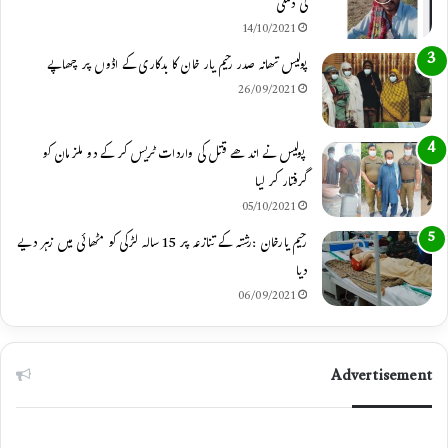
کی دھمکی
p
a
k
14/10/2021
m
پولیس تھانہ صدر رحیم یار خان کا بدکاری کے اڈوں پر چھاپے
26/09/2021
پولیس نے اندھے قتل کی واردات ٹریس کر کے دو ملزمان کو
گرفتار کر لیا
05/10/2021
رحیم یارخان :رشتہ کے تنازعہ پر 15 سالہ لڑکی کو مٹھائی میں زہر دیے
دیا
06/09/2021
Advertisement