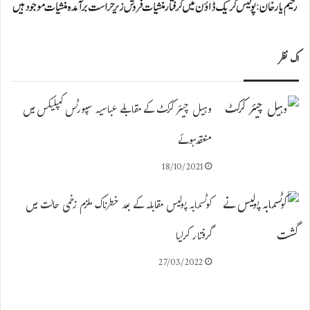
اک نظر
وہیل چیئر کرکٹ کے مقابلے عباسیہ سپورٹس کمپلیکس میں
منعقدہوئے
18/10/2021
کوٹسمابہ پولیس مقابلہ کے بعد خطرناک ملزم زخمی حالت میں
گرفتار کرلیا
27/03/2022