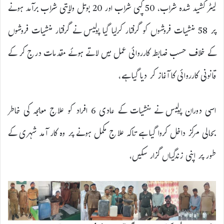
لیٹر کشید شدہ شراب، 50 کپی شراب اور 20 بوتل ولایتی شراب برآمد ہونے
پر 58 منشیات فروشوں کو گرفتار کرلیا گیا پولیس نے گرفتار منشیات فروشوں
کے خلاف حسب ضابطہ کارروائی عمل میں لاتے ہوئے مقدمات درج کر کے
قانونی کارروائی کا آغاز کر دیا گیا ہے،
اسی دوران پولیس نے منشیات کے عادی 6 افراد کو علاج معالجہ کی خاطر
بحالی مرکز داخل کروا گیا ہے تاکہ علاج مکمل ہونے پر وہ کار آمد شہری کے
طور پر اپنی زندگیاں گزار سکیں،