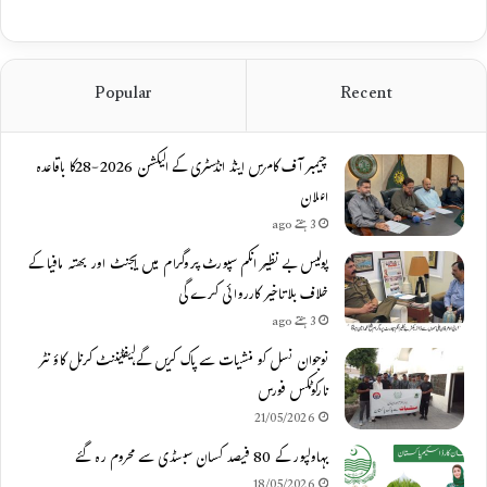
Popular
Recent
چیمبر آف کامرس اینڈ انڈسٹری کے الیکشن 2026-28کا باقاعدہ
اعلان
3 ہفتے ago
پولیس بے نظیر انکم سپورٹ پروگرام میں ایجنٹ اور بھتہ مافیا کے
خلاف بلاتاخیر کارروائی کرے گی
3 ہفتے ago
نوجوان نسل کو منشیات سے پاک کریں گے،لیفٹیننٹ کرنل کاؤنٹر
نارکوٹکس فورس
21/05/2026
بہاولپور کے 80 فیصد کسان سبسڈی سے محروم رہ گئے
18/05/2026