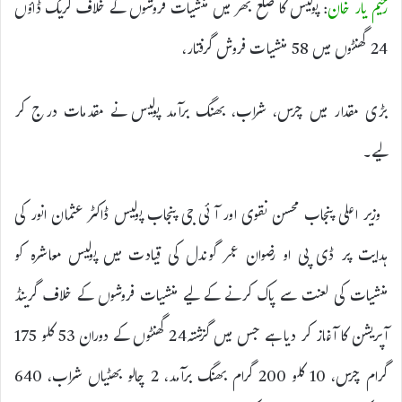
رحیم یار خان
: پولیس کا ضلع بھر میں منشیات فروشوں کے خلاف کریک ڈاؤں
24 گھنٹوں میں 58 منشیات فروش گرفتار،
بڑی مقدار میں چرس، شراب، بھنگ برآمد پولیس نے مقدمات درج کر
لیے۔
وزیر اعلی پنجاب محسن نقوی اور آئی جی پنجاب پولیس ڈاکٹر عثمان انور کی
ہدایت پر ڈی پی او رضوان عمر گوندل کی قیادت میں پولیس معاشرہ کو
منشیات کی لعنت سے پاک کرنے کے لیے منشیات فروشوں کے خلاف گرینڈ
آپریشن کا آغاز کر دیا ہے جس میں گزشتہ24 گھنٹوں کے دوران 53 کلو 175
گرام چرس، 10 کلو 200 گرام بھنگ برآمد، 2 چالو بھٹیاں شراب، 640