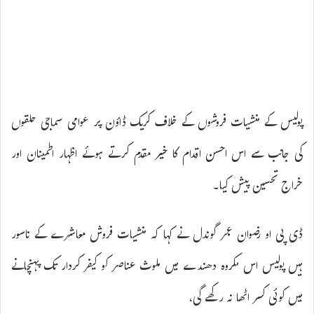
پولیس کے منشیات فروشوں کے خلاف کریک ڈاؤن پر عوامی سماجی حلقوں
کی جانب سے اس احسن اقدام کا خیر مقدم کرتے ہوئے اظہار اطمینان اور
خراج تحسین پیش کیا۔
ڈی پی او رضوان عمر گوندل نے کہا کہ منشیات فروش معاشرے کے ناسور
ہیں پولیس اس مکروہ دھندے میں ملوث عناصر کو کیفر کردار تک پہنچانے
میں کوئی کسر اٹھا نہ رکھے گی،