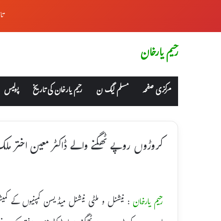
تا
رحیم یارخان
مرکزی صفحہ
مسلم لیگ ن
رحیم یارخان کی تاریخ
پولیس
کروڑوں روپے ٹھگنے والے ڈاکٹر معین اختر ملک 
رحیم یارخان