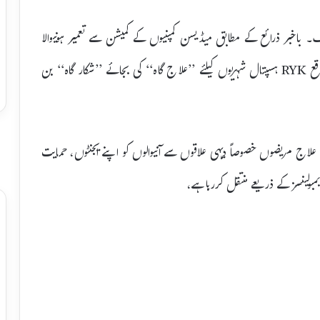
ف۔ باخبر ذرائع کے مطابق میڈیسن کمپنیوں کے کمیشن سے تعمیر ہونیوالا
صادق کینال برانچ کے غربی کنارے نزد پل دڑی سانگی واقع RYK ہسپتال شہریوں کیلئے ’’علاج گاہ‘‘ کی بجائے ’’شکار گاہ‘‘ بن
 علاج مریضوں خصوصاً دیہی علاقوں سے آنیوالوں کو اپنے ایجنٹوں، حمایت
بولینسز کے ذریعے منتقل کررہا ہے،