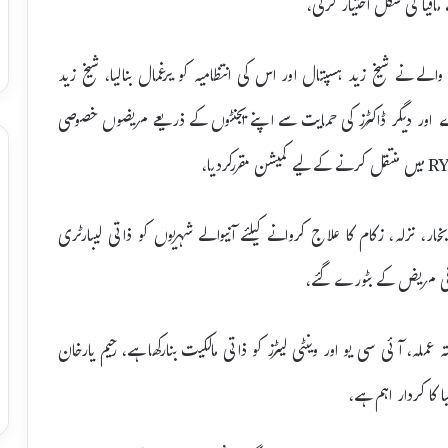
افیا کی شکل اختیار کرلی،
الے نے شیخ زید ہسپتال اور اس کی انتظامیہ کو یرغمال بنالیا، شیخ زید
ور دیگر ڈاکٹرز کی حمایت سے اپنے ایجنٹوں کے ذریعے مریضوں خصوصی
ار، نزلہ، زکام کا علاج کروانے کیلئے آنیوالے شہریوں کو ذاتی لیبارٹری
 فی مریض کے بٹورے گئے،
ہ عملہ، آئی سی یو اور وینٹی لیٹرز کو ذاتی مالکیت بنارکھا ہے، رحیم یارخان