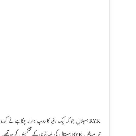
RYK ہسپتال جو کہ ایک مافیا کا روپ دھار چکا ہے نے 
تر مریض RYK ہسپتال کی لیبارٹری کے تشخیص کردہ تھے،