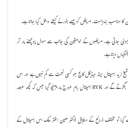
سیجن کا مناسب بندوبست، مریض کو پیسے بٹورنے کیلئے داخل کیا جاتا ہے،
الی جاتی ہے، مریضوں کے لواحقین کی جانب سے سوال پوچھنے پر آر
مکیاں دیتا ہے،
شیخ زید ہسپتال اینڈ میڈیکل کالج جو کسی نعمت سے کم نہیں ہے اور اس
خطہ میں اپنا ایک خاص مقام رکھتا ہے کے حالات روز بہ روز بگڑتے گے اور RYK ہسپتال بام عروج پر پہنچا گیا جس کہ کچھ عرصہ
 تو مختلف ذرائع کے مطابق ڈاکٹر معین اختر ملک اس ہسپتال کے