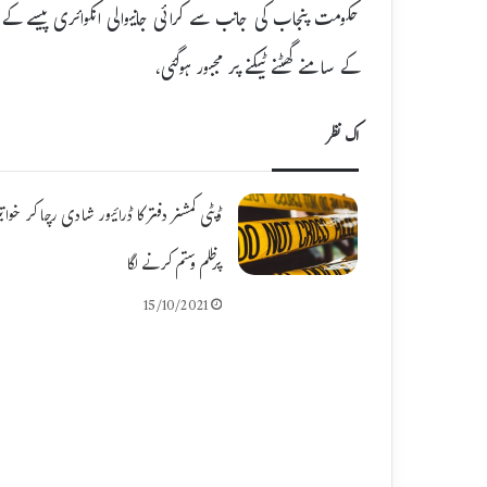
حکومت پنجاب کی جانب سے کرائی جانیوالی انکوائری پیسے کے بل
کے سامنے گھٹنے ٹیکنے پر مجبور ہوگئی،
اک نظر
ڈپٹی کمشنر دفتر کا ڈرائیور شادی رچا کر خوات
پرظلم وستم کرنے لگا
15/10/2021