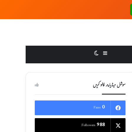
Switch skin
Sidebar
سوشل میڈیا پر فالو کریں
0
Fans
988
Followers