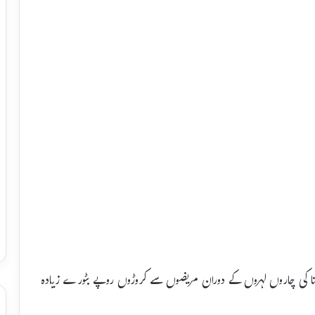
کورونا کی چاروں لہروں کے دوران مریضوں سے کروڑوں روپے بٹورے زیادہ