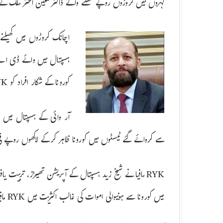
لہروں میں کروڑوں روپے ٹھگنے والے ڈاکٹر معین اختر ملک نے م
اچانک کروڑوں میں کھیلنے و
ہسپتال میں وائے ڈی اے ا
کورونا کے شکار افراد کو RYK میں منتقل کرنے کے لیے کمیشن مقررکردیا،
آر وائی کے ہسپتال میں بخ
سے کروائے گئے ٹیسٹوں میں کورونا ظاہر کرکے لاکھوں روپے
RYK مافیا نے شیخ زید ہسپتال کے آپریشن تھیڑز، تربیت یافت
میں کورونا سے ہونیوالی اموات کی غالب اکثریت میں RYK مافیا کا کردار اہم ہے،