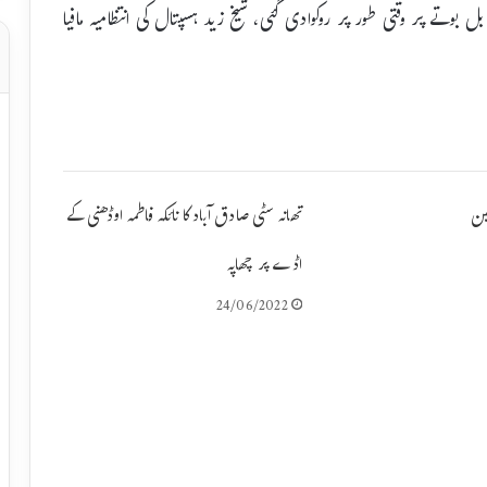
 بوتے پر وقتی طور پر روکوادی گئی، شیخ زید ہسپتال کی انتظامیہ مافیا
ین
تھانہ سٹی صادق آباد کا نائکہ فاطمہ اوڈھنی کے
اڈے پر چھاپہ
24/06/2022