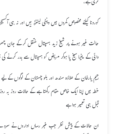
کرتی ہے،
کورونا کیلئے مخصوص کمروں میں وینٹی لینٹرز ہیں اور نہ ہی آک
حالت غیر ہونے پر شیخ زید ہسپتال منتقل کرکے جان چھڑو
وائی کے مافیا سیخ پا ہوکر مریض کو ہسپتال سے بدر کرنے کی دھ
رحیم یارخان کے علاؤہ سندھ اور بلوچستان کے لوگوں کے لیے 
قبل ہی تعمیر ہوا ہے
ان حالات کے پیش نظر جب خبر رساں اداروں نے سروے کیا