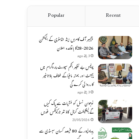
Popular
Recent
چیمبر آف کامرس اینڈ انڈسٹری کے الیکشن
2026-28کا باقاعدہ اعلان
3 ہفتے ago
پولیس بے نظیر انکم سپورٹ پروگرام میں
ایجنٹ اور بھتہ مافیا کے خلاف بلاتاخیر
کارروائی کرے گی
3 ہفتے ago
نوجوان نسل کو منشیات سے پاک کریں
گے،لیفٹیننٹ کرنل کاؤنٹر نارکوٹکس فورس
21/05/2026
بہاولپور کے 80 فیصد کسان سبسڈی سے