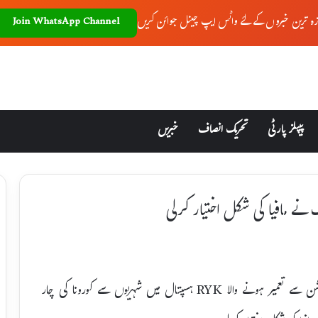
زہ ترین خبروں کے لئے واٹس ایپ چینل جوائن کریں
Join WhatsApp Channel
پیپلز پارٹی
تحریک انصاف
خبریں
نے مافیا کی شکل اختیار کرلی
: نیشنل و ملٹی نیشنل میڈیسن کمپنیوں کے کمیشن سے تعمیر ہونے والا RYK ہسپتال میں شہریوں سے کورونا کی چار