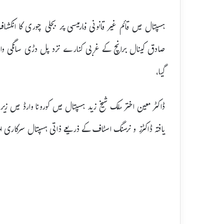
ہسپتال میں قائم غیر قانونی فارمیسی پر بجلی چوری کا انکشا
گیا،
ڈاکٹر معین اختر ملک شیخ زید ہسپتال میں کورونا وارڈ میں زیر
یافتہ ڈاکٹرز و نرسنگ اسٹاف کے ذریعے ذاتی ہسپتال سرکاری ایم