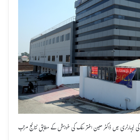
ات کی بھی تصدیق کی ہے کہ RYK ہسپتال کی لیبارٹری میں ڈاکٹر معین اختر ملک کی خواہش کے مطابق نتائج مرتب