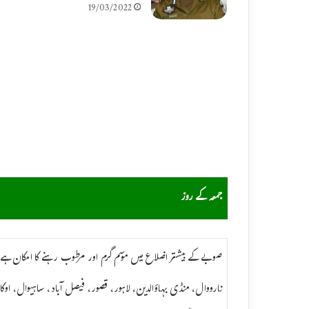
19/03/2022
جمعہ کے روز
صوبے کے بیشتر اضلاع میں موسم گرم اور مرطوب رہنے کا امکان ہے۔ ت
نارووال، منڈی بہاؤالدین، لاہور، قصور، فیصل آباد، ساہیوال، اوکاڑ