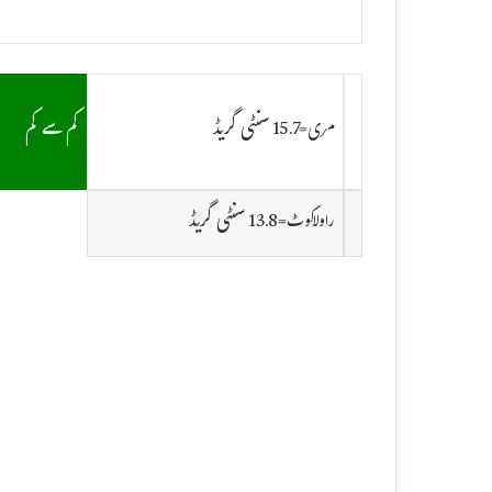
سنٹی گریڈ
کم سے کم
مری=15.7
سنٹی گریڈ
راولاکوٹ=13.8