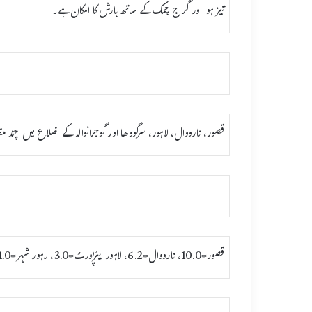
تیز ہوا اور گرج چمک کے ساتھ بارش کا امکان ہے۔
قصور، نارووال، لاہور، سرگودھا اور گوجرانوالہ کے اضلاع میں چند
قصور=10.0، نارووال=6.2، لاہور ایئرپورٹ=3.0، لاہور شہر=1.0، سرگودھا شہر=0.6، گوجرانوالہ=قلیل مقدار