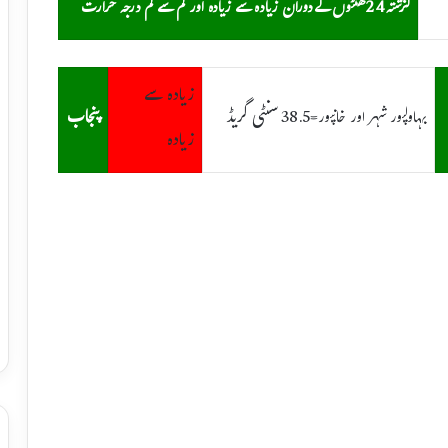
گزشتہ24گھنٹوں کےدوران زیادہ سے زیادہ اور کم سے کم درجہ حرارت
زیادہ سے
سنٹی گریڈ
پنجاب
بہاولپور شہر اور خانپور=38.5
زیادہ