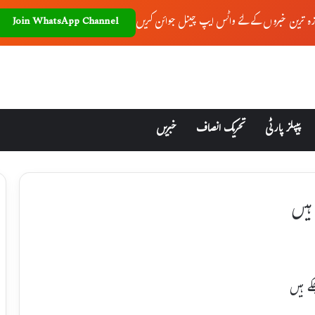
زہ ترین خبروں کے لئے واٹس ایپ چینل جوائن کریں
Join WhatsApp Channel
پیپلز پارٹی
تحریک انصاف
خبریں
ہیں
ے ہیں