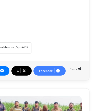
Share
X
Facebook
م
ع
ش