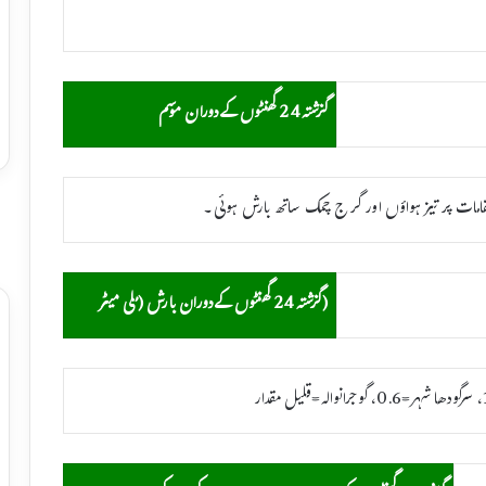
گزشتہ24 گھنٹوں کےدوران موسم
 مقامات پر تیز ہواؤں اور گرج چمک ساتھ بارش ہوئی۔
(گزشتہ24 گھنٹوں کےدوران بارش (ملی میٹر