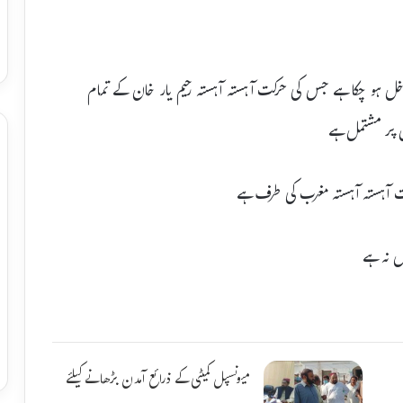
داخل ہو چکا ہے جس کی حرکت آہستہ آہستہ رحیم یار خان کے تمام
 پر مشتمل ہے
رکت آہستہ آہستہ مغرب کی طرف ہے
ل نہ ہے
میونسپل کمیٹی کے ذرائع آمدن بڑھانے کیلئے