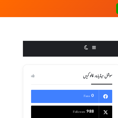
Switch skin
Sidebar
سوشل میڈیا پر فالو کریں
0
Fans
988
Followers