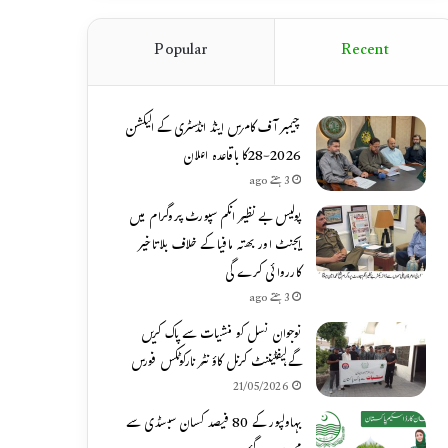
Popular
Recent
چیمبر آف کامرس اینڈ انڈسٹری کے الیکشن
2026-28کا باقاعدہ اعلان
3 ہفتے ago
پولیس بے نظیر انکم سپورٹ پروگرام میں
ایجنٹ اور بھتہ مافیا کے خلاف بلاتاخیر
کارروائی کرے گی
3 ہفتے ago
نوجوان نسل کو منشیات سے پاک کریں
گے،لیفٹیننٹ کرنل کاؤنٹر نارکوٹکس فورس
21/05/2026
بہاولپور کے 80 فیصد کسان سبسڈی سے