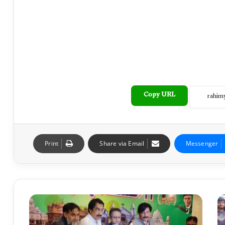
Copy URL
Print
Share via Email
Messenger
ا
ق
ل