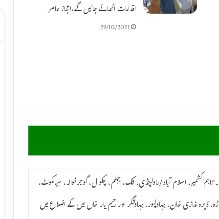
اقدامات اٹھائے جائیں گے،اعجاز عامر
29/10/2021
اہم کشمیر، اسلام آباد/راولپنڈی، اٹک، جہلم، چکوال، گوجرانوالہ، سیالکوٹ،
ه، ڈیره غازی خان، بہاولپور، بہاولنگر اور رحیم یار خاں میں کے اضلاع میں