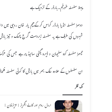
پہلا سلسلہ طورخم۔بارڈر کے نزدیک ہے
دوسرا سلسلہ انڈیا بارڈر کراس کرکےرحیم یار خان روہی میں 
شہروں کی طرف ہے یہ سلسلہ زبردست گرج چمک و تیز بارش
تیسرا سلسلہ کوہ سلیمان و ڈیرہ بگٹی سائیڈ پر ہے جس کی ح
ان سلسلوں کے علاوہ ملک بھر میں بارش کا کوئی سلسلہ فلحا
اک نظر
اردل روم اور کالے انگریز | عزیزخان |