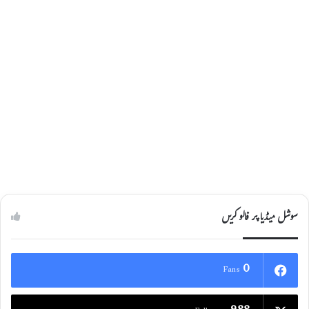
سوشل میڈیا پر فالو کریں
0
Fans