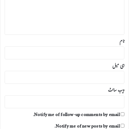
ں
ر
س
ہ
ے
ا
*
ظ
ہ
ا
نام
ر
ا
ف
س
ای میل
و
س
،
ویب‌ سائٹ
Notify me of follow-up comments by email.
Notify me of new posts by email.