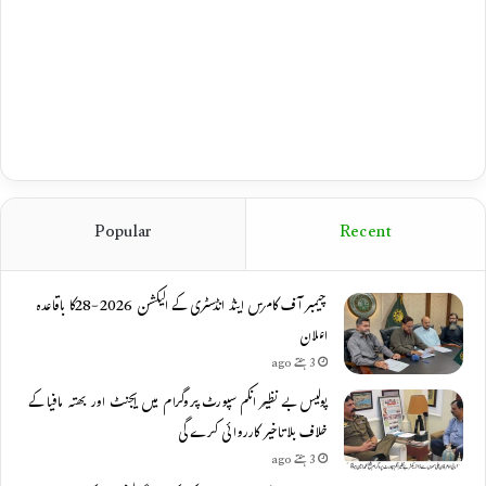
Popular
Recent
چیمبر آف کامرس اینڈ انڈسٹری کے الیکشن 2026-28کا باقاعدہ
اعلان
3 ہفتے ago
پولیس بے نظیر انکم سپورٹ پروگرام میں ایجنٹ اور بھتہ مافیا کے
خلاف بلاتاخیر کارروائی کرے گی
3 ہفتے ago