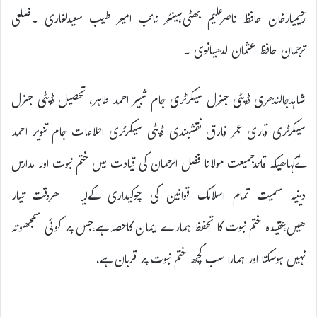
رحیمیارخان حافظ ناصرعلیم بھٹی،سینئر نائب امیر طیب سعیدلغاری ۔ضلعی
ترجمان حافظ عثمان لدھیانوی ۔
شاہدجالندھری ڈپٹی جنرل سیکرٹری جام شبیر احمد طاہر، تحصیل ڈپٹی جنرل
سیکرٹری قاری عمر فارق نقشبندی ڈپٹی سیکرٹری اطلاعات جام تنویر احمد
نےکہاھیکہ قائدجمیعت مولانا فضل الرحمان کی قیادت میں ختم نبوت اور مدارس
دینیہ سمیت تمام اسلامک قوانین کی چوکیداری کےلیۓ ھروقت تیار
ھیں،عقیدہ ختم نبوت کا تحفظ ہمارے ایمان کاحصہ ہے،جس پر کوئی سمجھوتہ
نہیں ہوسکتا اور ہمارا سب کچھ ختم نبوت پر قربان ہے،