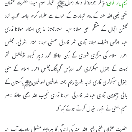
رحیم یار خان
: پیکر جودووسخا داماد رسولﷺ خلیفہ سوم سیدنا حضرت عثمان
غنی رضی اللہ عنہ کے یوم شہادت کے حوالے سے علماء کرام جامعہ محمدیہ نزد
گلشن اقبال کے منتظم اعلی مولانا عبد الستار،ممتاز مذہبی اسکالر مولانا قاری
عبد الرحمن اشرف،مولانا قاری عمر فاروق حسنی،مولانا ممتاز اشرفی، مجلس
احرار اسلام کی مرکزی شوری کے رکن حافظ محمد زبیر کمبوہ،انٹرنیشنل ختم
نبوت کے جنرل سیکرٹری محمد ادریس گوپانگ،مجلس احرار اسلام کے سٹی
جنرل سیکرٹری قاری شاہد بلوچ،بزم رحمتہ للعالمین للعالمینﷺپاکستان کے
بانی چیئرمین قاری عبداللہ فاروقی، مولانا قاری نجیب اللہ رحیمی،حافظ ناصر
علیم بھٹی نے اظہار خیال کرتے ہوئے کہا کہ
حضرت عثمان غنی رضی اللہ عنہ کی زندگی کا ہر پہلو مشعل راہ ہے،آپ حیا