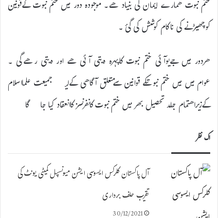
ختم نبوت ھمارے ایمان کی بنیاد ھے۔ موجودہ دور میں ختم نبوت کےقونین
کوچھیڑنے کی ناکام کوشش کی گئ ۔
ھردور میں جےیوآئی ختم نبوت کاپہرہ دیتی آئی ھے اور دیتی رھےگی ۔
عوام میں میں ختم نبوتکے قوانین سےمتعلق آگاھی کےلیۓ جمیعت علمااسلام
کےزیراھتمام جلد تحصیل بھر میں ختم نبوت کانفرنسز کاانعقاد کیا جاۓ گا
اک نظر
آل پاکستان کلرکس ایسوسی ایشن میونسپل کمیٹی یونٹ کی
تقریب حلف برداری
30/12/2021