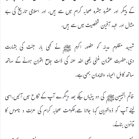
کے پیکر اور عشرہ مبشرہ صحابہ کرام میں سے ہیں، اور اسلامی تاریخ کی بے
مثال اور عہد آفرین شخصیت میں سے ہیں،
شہید مظلوم مدینہ کو حضور اکرم ﷺ نے کئی بار جنت کی بشارت
دی،حضرت عثمان غنی رضی اللہ عنہ کی ذات جامع القران ہونے کے ساتھ
ساتھ کامل الحیاء والایمان بھی ہے،
خاتم النبیینﷺ کی دو بیٹیاں یکے بعد دیگرے آپ کے نکاح میں آئیں،اسی
لیئے آپ کو ذوالنورین کہا جاتا ھے،حکومت صحابہ کرام کی عزت و ناموس کا
قانون بنائے،