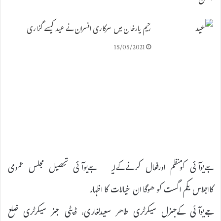
رحیم یارخان میں سرکاری افسران نے عید کیسے گزاری
15/05/2021
جےیوآئی کومنظم اورفعال کرنےکےلیۓ جےیوآئی تحصیل مجلس عمومی
کااجلاس یکم اگست کو ھوگا ان خیالات کا اظہار
جےیوآئی کےجنرل سیکرٹری طاھر سعیدلغاری، ڈپٹی جنر سیکرٹری ضلع