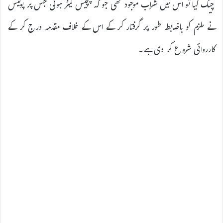
چیک کیا تو اس میں شراب موجود تھی جو کہ پچیس لیٹر ہوئی جس پر پولیس
نے ملزم کو باضابطہ طور پر گرفتار کر کے اس کے خلاف مقدمہ درج کر کے
کارروائی شروع کر دی ہے۔