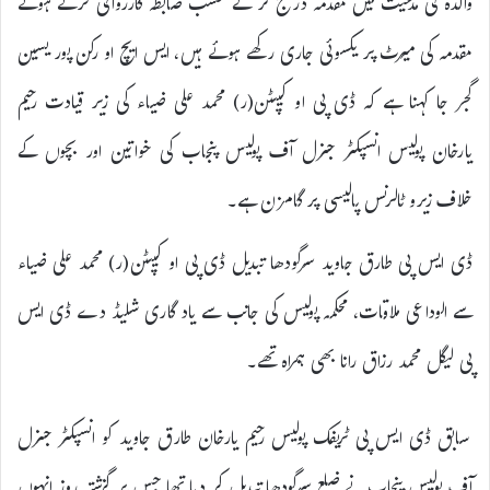
والدہ کی مدعیت میں مقدمہ درج کر کے حسب ضابطہ کارروائی کرتے ہوئے
مقدمہ کی میرٹ پر یکسوئی جاری رکھے ہوئے ہیں، ایس ایچ او رکن پور یسین
گجر جا کہنا ہے کہ ڈی پی او کیپٹن(ر) محمد علی ضیاء کی زیر قیادت رحیم
یارخان پولیس انسپکٹر جنرل آف پولیس پنجاب کی خواتین اور بچوں کے
خلاف زیرو ٹالرنس پالیسی پر گامزن ہے۔
ڈی ایس پی طارق جاوید سرگودھا تبدیل ڈی پی او کیپٹن(ر) محمد علی ضیاء
سے الوداعی ملاقات، محکمہ پولیس کی جانب سے یاد گاری شلیڈ دے ڈی ایس
پی لیگل محمد رزاق رانا بھی ہمراہ تھے۔
سابق ڈی ایس پی ٹریفک پولیس رحیم یارخان طارق جاوید کو انسپکٹر جنرل