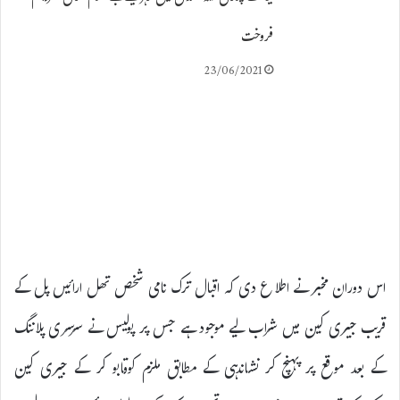
فروخت
23/06/2021
اس دوران مخبر نے اطلاع دی کہ اقبال ترک نامی شخص تھل ارائیں پل کے
قریب جیری کین میں شراب لیے موجود ہے جس پر پولیس نے سرسری پلاننگ
کے بعد موقع پر پہنچ کر نشاندہی کے مطابق ملزم کوقابو کر کے جیری کین