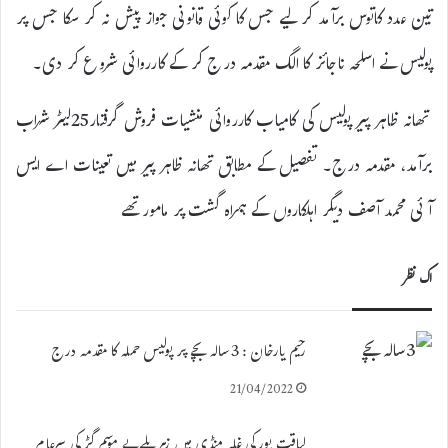
تین عدد کاتوس برآمد کر لیے جس کا کوئی قانونی جواز پیش نہ کر سکا جس پر
پولیس نے اسلحہ ناجائز کا الگ مقدمہ درج کر کے کارروائی شروع کر دی۔
تھانہ ظاہر پیر پولیس کی کامیاب کارروائی منشیات فروش گرفتار25لیٹر شراب
برآمد، مقدمہ درج۔ تفصیل کے مطابق تھانہ ظاہر پیر میں تعینات اے ایس
آئی محمد آصف دیگر اہلکاروں کے ہمراہ گشت پر مامور تھے
اک نظر
رحیم یارخان : 3سالہ بچے پر پولیس حملہ کا مقدمہ درج
21/04/2022
لیاقت پورکی غلہ منڈی میں زہریلے بے موسم گڑ کی سرعام