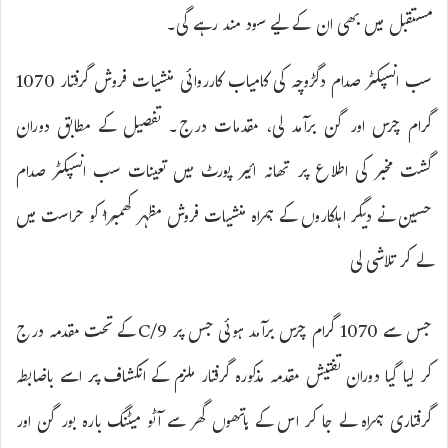
مستقبل میں بھی ان کے لیے سود مند رہے گی۔
سب انسپکٹر صدام دگڑوچہ کی کامیاب کارروائی منشیات فروش گرفتار 1070
گرام چرس اور گن برآمد لی، مقدمات درج۔ تفصیل کے مطابق دوران
گشت مخبر کی اطلاع پر تھانہ ائیر پورٹ میں تعینات سب انسپکٹر صدام
حسین نے دیگر اہلکاروں کے ہمراہ منشیات فروش مظہر کھمبڑا کو حراست میں
لے کر تلاشی لی
جس سے 1070 گرام چرس برآمد ہوئی جس پر 9/C کے تحت مقدمہ درج
کر لیا گیا دوران تفتیش مقدمہ مذکورہ گرفتار ملزم کے انکشاف پر اسے باضابطہ
گرفتاری ہمراہ لے جا کر اس کے ہاتھوں گھر سے آٹو میٹنگ بارہ بور گن اور