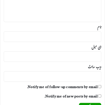
ی
ہ
پ
ر
*
ح
م
ل
نام
ہ
،
ب
ی
ای میل
و
ی
ج
ا
ویب‌ سائٹ
ب
ح
ق
Notify me of follow-up comments by email.
Notify me of new posts by email.