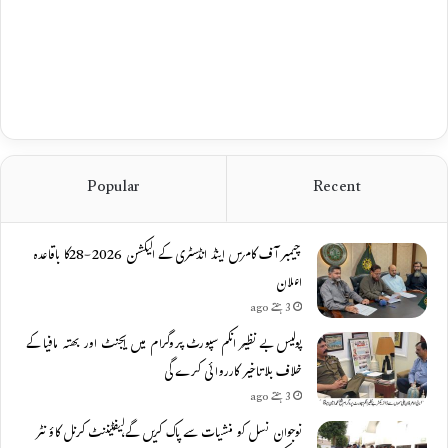
Popular
Recent
چیمبر آف کامرس اینڈ انڈسٹری کے الیکشن 2026-28کا باقاعدہ
اعلان
3 ہفتے ago
پولیس بے نظیر انکم سپورٹ پروگرام میں ایجنٹ اور بھتہ مافیا کے
خلاف بلاتاخیر کارروائی کرے گی
3 ہفتے ago
نوجوان نسل کو منشیات سے پاک کریں گے،لیفٹیننٹ کرنل کاؤنٹر