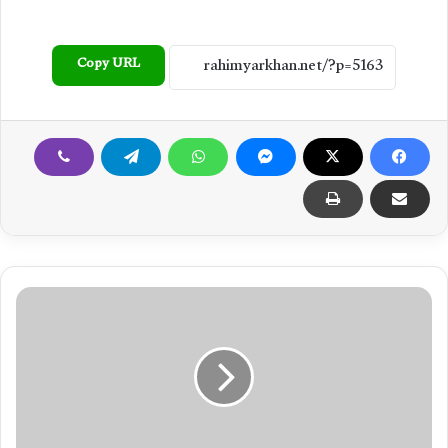
Copy URL
چ
و
ل
س
ت
ا
ن
ڈ