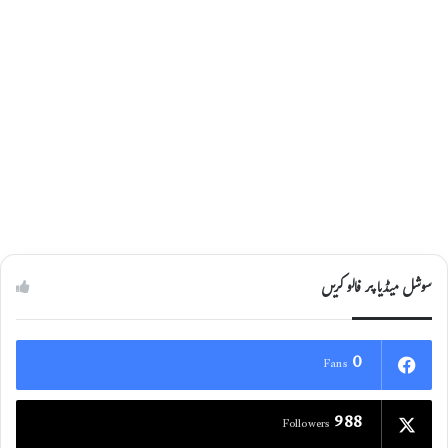
سوشل میڈیا پر فالو کریں
0
Fans
988
Followers