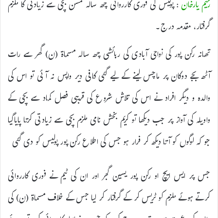
رحیم یارخان
: پولیس کی فوری کارروائی چھ سالہ کمسن بچی سے زیادتی کا ملزم
گرفتار، مقدمہ درج۔
تھانہ رکن پور کی نواحی آبادی کی رہائشی چھ سالہ مسماۃ (ن) گھر سے رات
آٹھ بجے دوکان پر ماچس لینے کے لیے گئی کافی دیر واپس نہ آئی تو اس کی
والدہ و دیگر افراد نے اس کی تلاش شروع کی قریبی فصل کماد سے بچی کے
واویلہ کی آواز پر جب دیکھا تو کریم بخش نامی ملزم بچی سے زیادتی کرتا پایاگیا
جو کہ لوگوں کو آتا دیکھ کر فرار ہو جس کی اطلاع رکن پور پولیس کو دی گئی
جس پر ایس ایچ او رکن پور یسین گجر اور ان کی ٹیم نے فوری کارروائی
کرتے ہوئے ملزم کو ٹریس کر کے گرفتار کر لیا جس کے خلاف مسماۃ (ن) کی