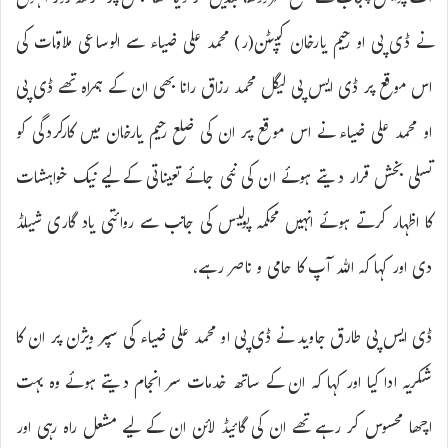
آف پولیس پنجاب نے ضلع سرگودھا تبدیل کر دیا تھا جس پر گزشتہ روز انہوں
نے ڈی پی او رحیم یارخان کیپٹن(ر) محمد علی ضیاء سے الوساعی ملاقات کی
اس موقع پر ڈی ایس پی لیگل محمد رزاق رانا بھی ان کے ہمراہ تھے ڈی پی
او محمد علی ضیاء نے اس موقع پر ان کی ضلع رحیم یارخان میں کارکردگی کو
تسلی بخش قرار دیتے ہوئے ان کی نئی جائے تعیناتی کے لیے نیک خواہشات
کا اظہار کرتے ہوئے انہیں محکمہ پولیس کی جانب سے روائتی یاد گاری شیلڈ
دی اور کہا کہ اللہ آپ کا حامی و ناصر رہے،
ڈی ایس پی طارق جاوید نے ڈی پی او محمد علی ضیاء کی سپر ویژن پر ان کا
شکریہ ادا کیا اور کہا کہ ان کے ساتھ خدمات سر انجام دیتے ہوئے وہ بہت
اچھا محسوس کر رہے تھے ان کی گائیڈ لائن ان کے لیے مشعل راہ رہی اور